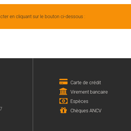
cter en cliquant sur le bouton ci-dessous :
Carte de crédit
Virement bancaire
Espèces
07
Chèques ANCV