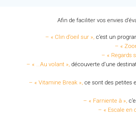
Afin de faciliter vos envies d’
– « Clin d’oeil sur »,
c’est un progra
– « Zoo
– « Regards s
– « …Au volant »,
découverte d’une destinat
– « Vitamine Break »,
ce sont des petites
– « Farniente à »,
c’
– « Escale en 