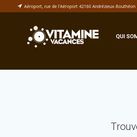
Aller
Aéroport, rue de l'Aéroport 42160 Andrézieux-Bouthéon
au
contenu
QUI SO
Trou