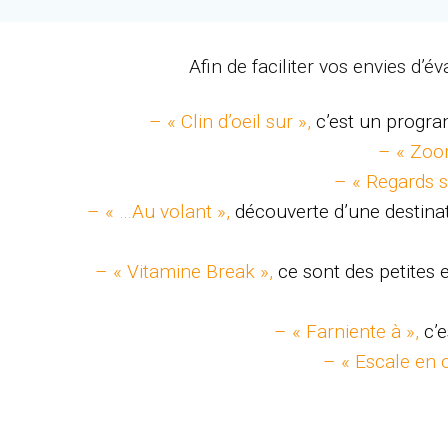
Afin de faciliter vos envies d’
– « Clin d’oeil sur »,
c’est un progra
– « Zoo
– « Regards s
– « …Au volant »,
découverte d’une destinat
– « Vitamine Break »,
ce sont des petites
– « Farniente à »,
c’
– « Escale en 