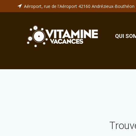
Aller
Aéroport, rue de l'Aéroport 42160 Andrézieux-Bouthéon
au
contenu
QUI SO
Trouv