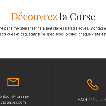
Découvrez
la Corse
une perle méditerranéenne alliant plages paradisiaques, montagne
storiques et dégustation de spécialités locales, chaque visite e
ontact@vitamine-
+33 4 77 39 25 
vacances.com