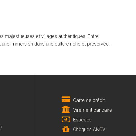
s majestueuses et villages authentiques. Entre
st une immersion dans une culture riche et préservée.
Carte de crédit
Virement bancaire
Espèces
07
Chèques ANCV