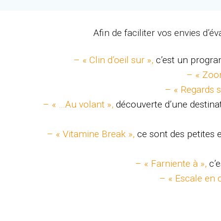
Afin de faciliter vos envies d’
– « Clin d’oeil sur »,
c’est un progra
– « Zoo
– « Regards s
– « …Au volant »,
découverte d’une destinat
– « Vitamine Break »,
ce sont des petites
– « Farniente à »,
c’
– « Escale en 