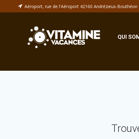
Aller
Aéroport, rue de l'Aéroport 42160 Andrézieux-Bouthéon
au
contenu
QUI SO
Trouv