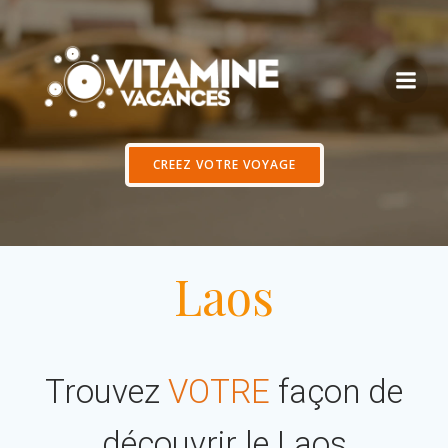
Aller
au
contenu
CREEZ VOTRE VOYAGE
Laos
Trouvez
VOTRE
façon de
découvrir le Laos