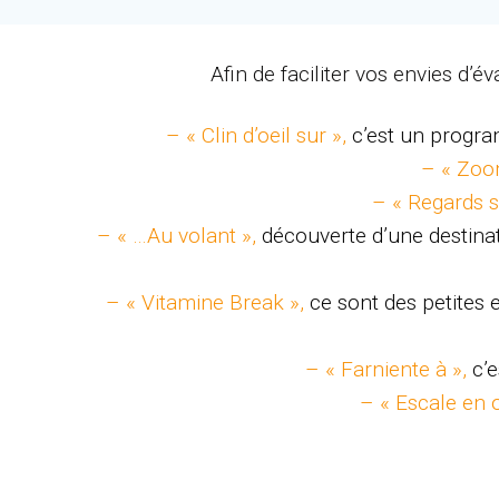
Afin de faciliter vos envies d’
– « Clin d’oeil sur »,
c’est un progra
– « Zoo
– « Regards s
– « …Au volant »,
découverte d’une destinat
– « Vitamine Break »,
ce sont des petites
– « Farniente à »,
c’
– « Escale en 