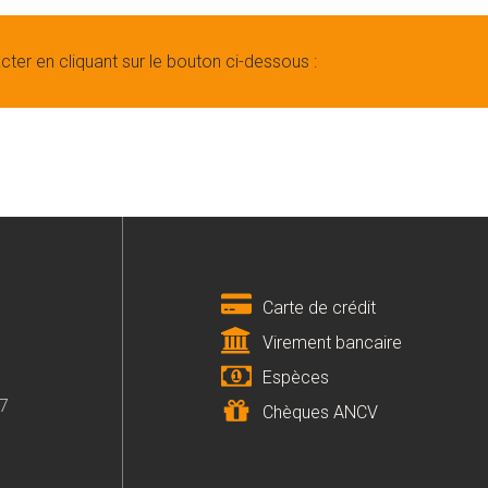
cter en cliquant sur le bouton ci-dessous :
Carte de crédit
Virement bancaire
Espèces
07
Chèques ANCV