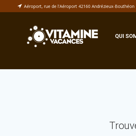
Aller
Aéroport, rue de l'Aéroport 42160 Andrézieux-Bouthéon
au
contenu
QUI SO
Trouv