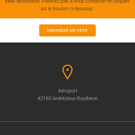
belle destination, n’hésitez pas à nous contacter en cliquant
sur le bouton ci-dessous :
DEMANDER UN DEVIS
Aéroport
42160 Andrézieux-Bouthéon