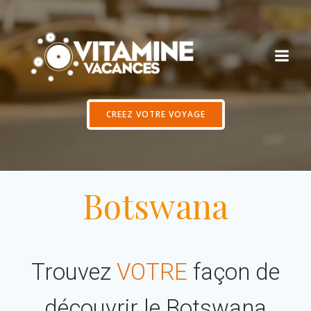
Aller
au
contenu
CREEZ VOTRE VOYAGE
Botswana
Trouvez
VOTRE
façon de
découvrir le Botswana