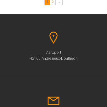
2
→
1
Aéroport
42160 Andrézieux-Bouthéon