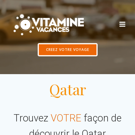
Aller
au
contenu
CREEZ VOTRE VOYAGE
Qatar
Trouvez
VOTRE
façon de
découvrir le Qatar