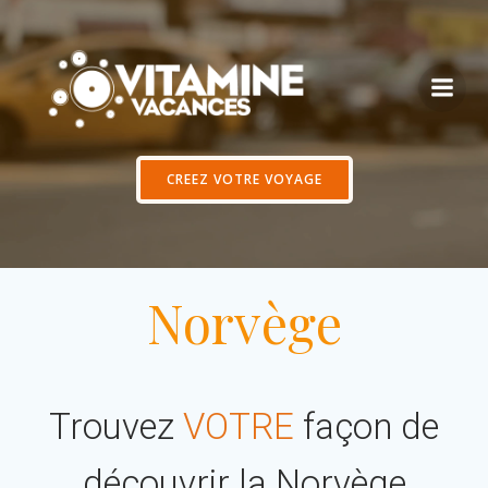
Aller
au
contenu
CREEZ VOTRE VOYAGE
Norvège
Trouvez
VOTRE
façon de
découvrir la Norvège