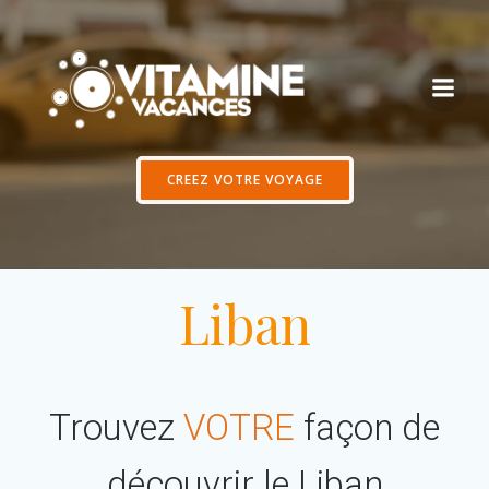
Aller
au
contenu
CREEZ VOTRE VOYAGE
Liban
Trouvez
VOTRE
façon de
découvrir le Liban