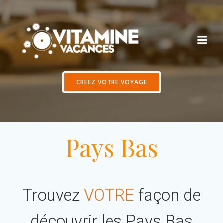
Aller
au
contenu
CREEZ VOTRE VOYAGE
Pays Bas
Trouvez
VOTRE
façon de
découvrir les Pays Bas