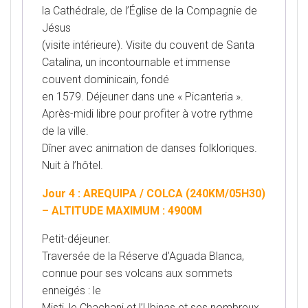
la Cathédrale, de l’Église de la Compagnie de
Jésus
(visite intérieure). Visite du couvent de Santa
Catalina, un incontournable et immense
couvent dominicain, fondé
en 1579. Déjeuner dans une « Picanteria ».
Après-midi libre pour profiter à votre rythme
de la ville.
Dîner avec animation de danses folkloriques.
Nuit à l’hôtel.
Jour 4 : AREQUIPA / COLCA (240KM/05H30)
– ALTITUDE MAXIMUM : 4900M
Petit-déjeuner.
Traversée de la Réserve d’Aguada Blanca,
connue pour ses volcans aux sommets
enneigés : le
Misti, le Chachani et l’Ubinas et ses nombreux