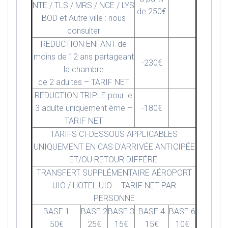
NTE / TLS / MRS / NCE / LYS
de 250€
BOD et Autre ville : nous
consulter
REDUCTION ENFANT de
moins de 12 ans partageant
-230€
la chambre
de 2 adultes – TARIF NET
REDUCTION TRIPLE pour le
3 adulte uniquement ème –
-180€
TARIF NET
TARIFS CI-DESSOUS APPLICABLES
UNIQUEMENT EN CAS D’ARRIVÉE ANTICIPÉE
ET/OU RETOUR DIFFÉRÉ:
TRANSFERT SUPPLÉMENTAIRE AÉROPORT
UIO / HOTEL UIO – TARIF NET PAR
PERSONNE
BASE 1
BASE 2
BASE 3
BASE 4
BASE 6
50€
25€
15€
15€
10€