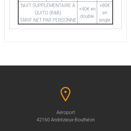
NUIT SUPPLÉMENTAIRE À
+80€
+40€ en
QUITO (B&B)
en
double
TARIF NET PAR PERSONNE
single
Aéroport
42160 Andrézieux-Bouthéon