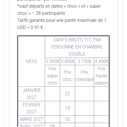
*sauf départs en dates « choc » et « super
choc » – 28 participants
Tarifs garantis pour une parité maximale de 1
USD = 0.91 €
TARIFS BRUTS TTC PAR
PERSONNE EN CHAMBRE
DOUBLE
MOIS
3 390€
3 490€
3 790€
4 490€
Prix
Prix
Prix
Prix
super
haute
choc
classique
choc
saison
JANVIER
22
2027
FÉVRIER
19
2027
MARS 2027
05
AVRIL 2027
09