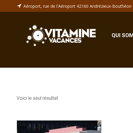
Aller
Aéroport, rue de l'Aéroport 42160 Andrézieux-Bouthéon
au
contenu
QUI SO
Voici le seul résultat