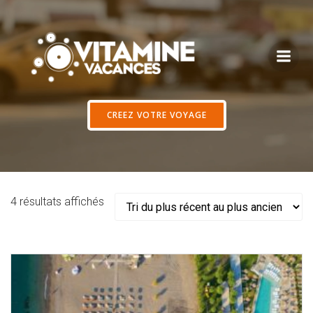
Aller
au
contenu
CREEZ VOTRE VOYAGE
Trié
4 résultats affichés
du
plus
récent
au
plus
ancien