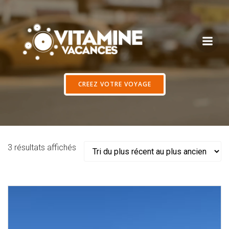
Aller
au
contenu
CREEZ VOTRE VOYAGE
Trié
3 résultats affichés
du
plus
récent
au
plus
ancien