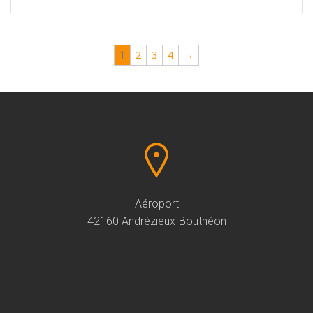
2
3
4
→
1
Aéroport
42160 Andrézieux-Bouthéon