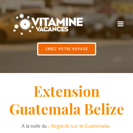
Aller
au
contenu
CREEZ VOTRE VOYAGE
Extension
Guatemala Belize
Regards sur le Guatemala
A la suite du
«
«