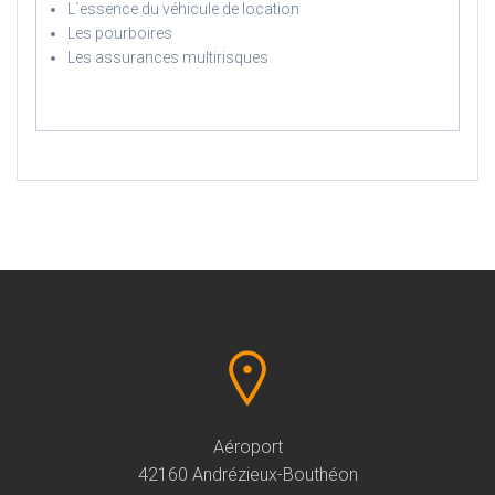
L´essence du véhicule de location
Les pourboires
Les assurances multirisques
Aéroport
42160 Andrézieux-Bouthéon