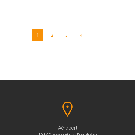
2
3
4
→
1
Aéroport