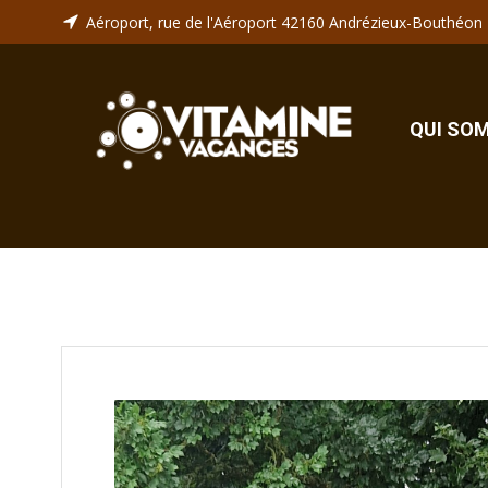
Aller
Aéroport, rue de l'Aéroport 42160 Andrézieux-Bouthéon
au
contenu
QUI SO