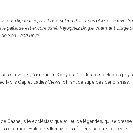
alaises vertigineuses, ses baies splendides et ses plages de rêve. 
ou le gaélique est encore parlé. Rejoignez Dingle, charmant village
ue de Slea Head Drive.
ises sauvages, l’anneau du Kerry est l’un des plus célèbres paysa
avec Molls Gap et Ladies Views, offrant de superbes panoramas.
er de Cashel, site ecclésiastique et lieu de légendes, qui se dres
r la cité médiévale de Kilkenny et sa forteresse du XIIe siècle.