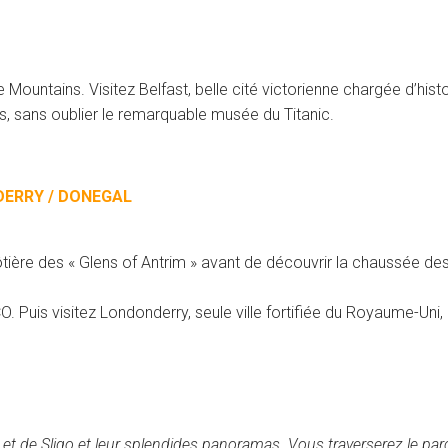
 Mountains. Visitez Belfast, belle cité victorienne chargée d’histo
alls, sans oublier le remarquable musée du Titanic.
DERRY / DONEGAL
côtière des « Glens of Antrim » avant de découvrir la chaussée d
Puis visitez Londonderry, seule ville fortifiée du Royaume-Uni,
et de Sligo et leur splendides panoramas. Vous traverserez le pa