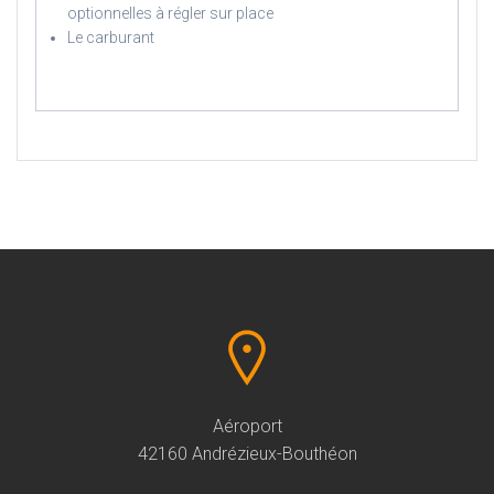
optionnelles à régler sur place
Le carburant
Aéroport
42160 Andrézieux-Bouthéon